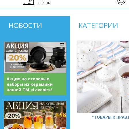
оплаты
НОВОСТИ
КАТЕГОРИИ
Акция на столовые
наборы из керамики
нашей ТМ «Lavenir»!
"ТОВАРЫ К ПРА