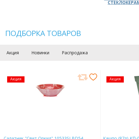
СТЕКЛОКЕРА
ПОДБОРКА ТОВАРОВ
Акция
Новинки
Распродажа
Акция
Акция
Салатник "Свит Оркид" 10533SLBD54
Кашпо (87л) КП-0