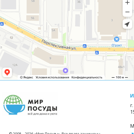
И
г
1
М
© 2008—2026 «Мир Посуды». Все права защищены.