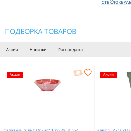
СТЕКЛОКЕРА
ПОДБОРКА ТОВАРОВ
Акция
Новинки
Распродажа
Акция
Акция
Салатник "Свит Оркид" 10533SLBD54
Кашпо (87л) КП-0