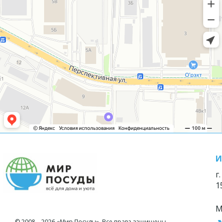
И
г
1
М
© 2008—2026 «Мир Посуды». Все права защищены.