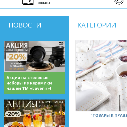
оплаты
НОВОСТИ
КАТЕГОРИИ
Акция на столовые
наборы из керамики
нашей ТМ «Lavenir»!
"ТОВАРЫ К ПРА