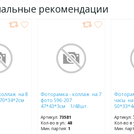
нальные рекомендации
ДОБАВИТЬ
ДОБ
В
В
ИЗБРАННОЕ
ИЗБР
коллаж на 8
Фоторамка - коллаж на 7
Фоторам
 70*34*2см
фото 596-207
часы на
47*43*3см 1/48шт.
50*33*4
Артикул:
73581
Артикул:
Кол-во в уп.:
48
Кол-во в 
Мин. партия:
1
Мин. пар