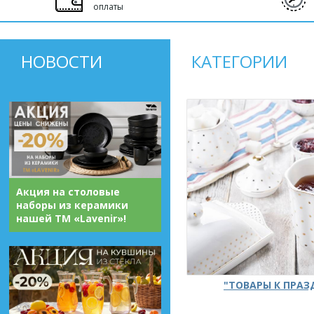
оплаты
НОВОСТИ
КАТЕГОРИИ
Акция на столовые
наборы из керамики
нашей ТМ «Lavenir»!
"ТОВАРЫ К ПРА