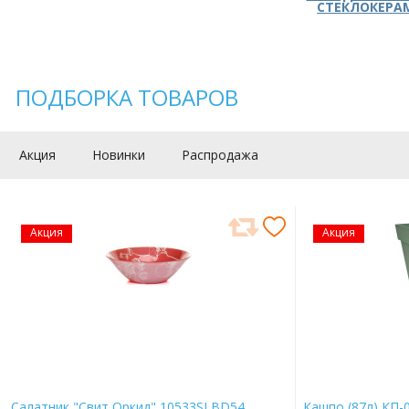
СТЕКЛОКЕРА
ПОДБОРКА ТОВАРОВ
Акция
Новинки
Распродажа
Акция
Акция
Салатник "Свит Оркид" 10533SLBD54
Кашпо (87л) КП-0