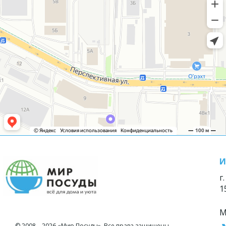
И
г
1
М
© 2008—2026 «Мир Посуды». Все права защищены.