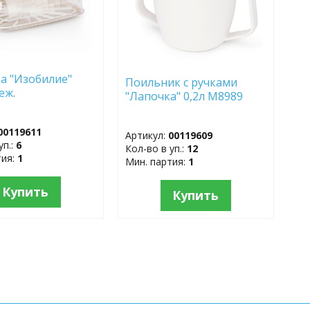
а "Изобилие"
Поильник с ручками
еж.
"Лапочка" 0,2л М8989
00119611
Артикул:
00119609
уп.:
6
Кол-во в уп.:
12
тия:
1
Мин. партия:
1
Купить
Купить