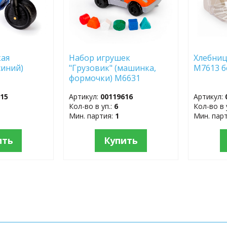
кая
Набор игрушек
Хлебниц
синий)
"Грузовик" (машинка,
М7613 б
формочки) М6631
615
Артикул:
00119616
Артикул:
Кол-во в уп.:
6
Кол-во в 
Мин. партия:
1
Мин. пар
ить
Купить