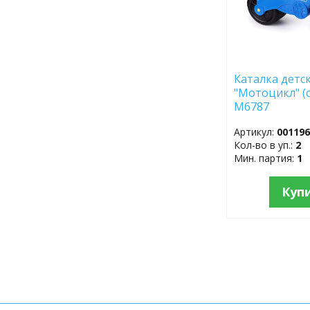
Каталка детс
"Мотоцикл" (
М6787
Артикул:
00119
Кол-во в уп.:
2
Мин. партия:
1
Куп