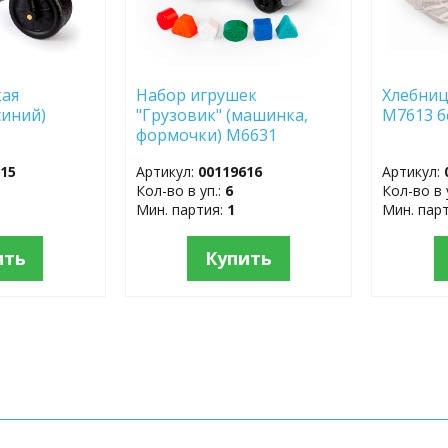
кая
Набор игрушек
Хлебниц
синий)
"Грузовик" (машинка,
М7613 б
формочки) М6631
615
Артикул:
00119616
Артикул:
Кол-во в уп.:
6
Кол-во в 
Мин. партия:
1
Мин. пар
ить
Купить