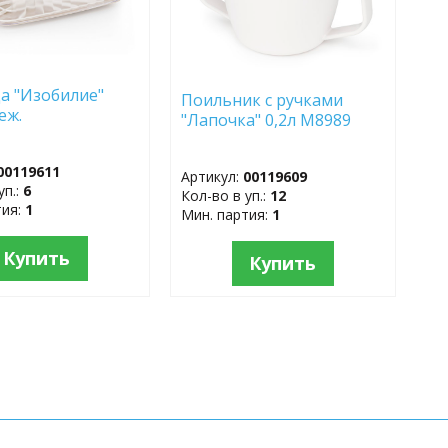
а "Изобилие"
Поильник с ручками
еж.
"Лапочка" 0,2л М8989
00119611
Артикул:
00119609
уп.:
6
Кол-во в уп.:
12
тия:
1
Мин. партия:
1
Купить
Купить