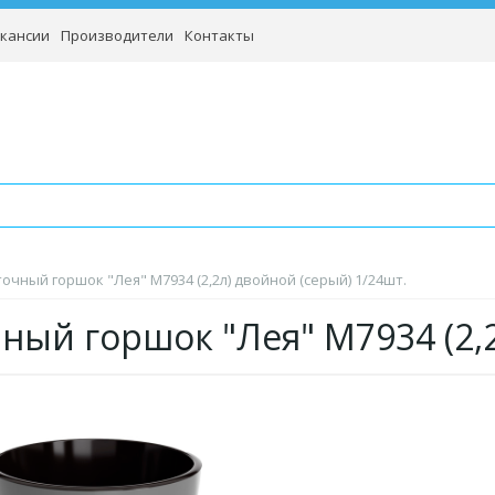
кансии
Производители
Контакты
очный горшок "Лея" М7934 (2,2л) двойной (серый) 1/24шт.
ный горшок "Лея" М7934 (2,