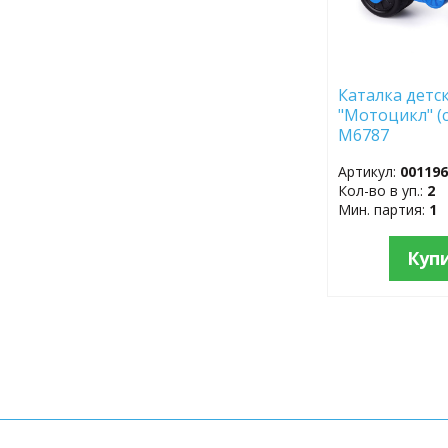
Каталка детс
"Мотоцикл" (
М6787
Артикул:
00119
Кол-во в уп.:
2
Мин. партия:
1
Куп