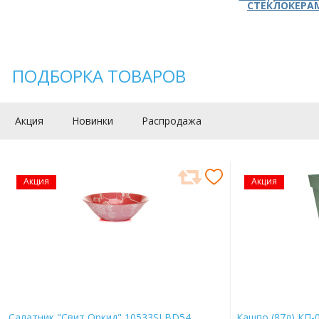
СТЕКЛОКЕРА
ПОДБОРКА ТОВАРОВ
Акция
Новинки
Распродажа
Акция
Акция
Салатник "Свит Оркид" 10533SLBD54
Кашпо (87л) КП-0