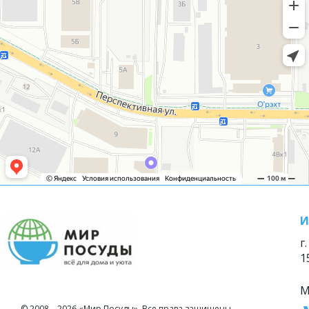
И
г
1
М
© 2008—2026 «Мир Посуды». Все права защищены.