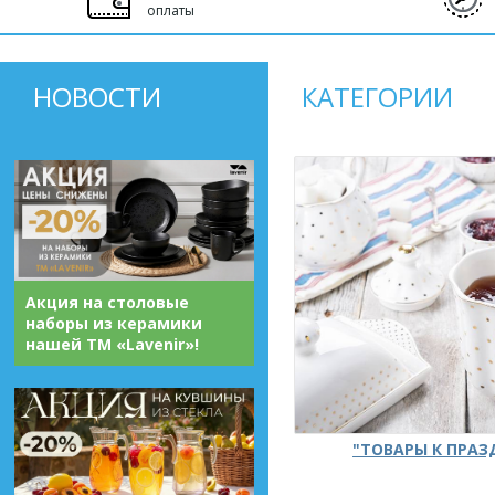
оплаты
НОВОСТИ
КАТЕГОРИИ
Акция на столовые
наборы из керамики
нашей ТМ «Lavenir»!
"ТОВАРЫ К ПРА