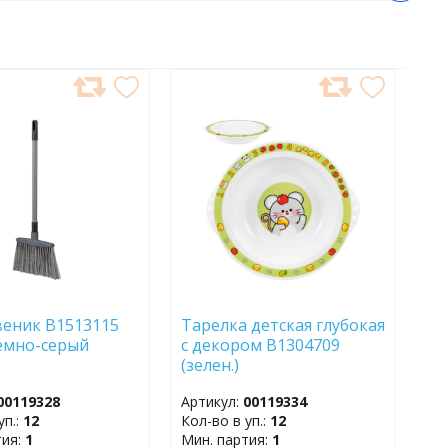
АВИТЬ
ДОБАВИТЬ
В
АННОЕ
ИЗБРАННОЕ
еник B1513115
Тарелка детская глубокая
темно-серый
с декором B1304709
(зелен.)
00119328
Артикул:
00119334
уп.:
12
Кол-во в уп.:
12
тия:
1
Мин. партия:
1