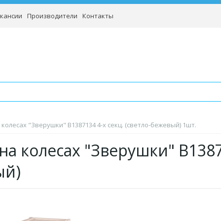
кансии
Производители
Контакты
 колесах "Зверушки" B1387134 4-х секц. (светло-бежевый) 1шт.
на колесах "Зверушки" B13871
ый)