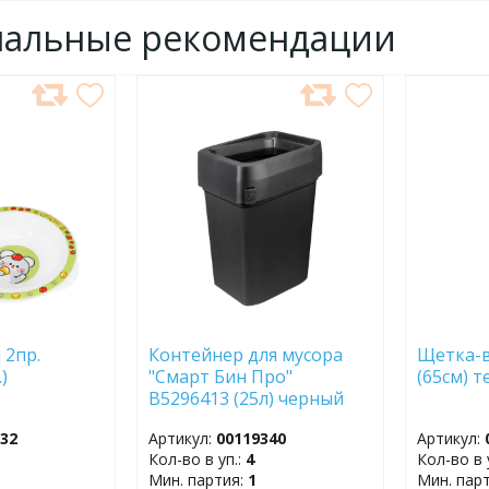
нальные рекомендации
ДОБАВИТЬ
ДОБ
В
В
ИЗБРАННОЕ
ИЗБР
 2пр.
Контейнер для мусора
Щетка-в
.)
"Смарт Бин Про"
(65см) 
B5296413 (25л) черный
332
Артикул:
00119340
Артикул:
Кол-во в уп.:
4
Кол-во в 
Мин. партия:
1
Мин. пар