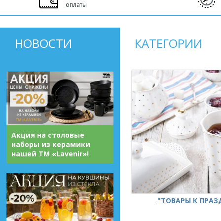
оплаты
НОВОСТИ
КАТЕГОРИИ
Акция на столовые
наборы из керамики
нашей ТМ «Lavenir»!
"ТОВАРЫ К ПРА