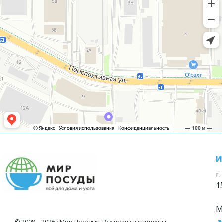
И
г
1
М
© 2008—2026 «Мир Посуды». Все права защищены.