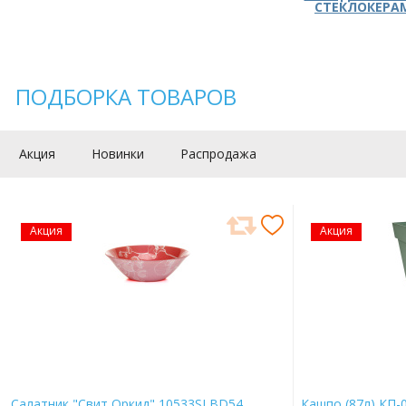
СТЕКЛОКЕРА
ПОДБОРКА ТОВАРОВ
Акция
Новинки
Распродажа
Акция
Акция
Салатник "Свит Оркид" 10533SLBD54
Кашпо (87л) КП-0