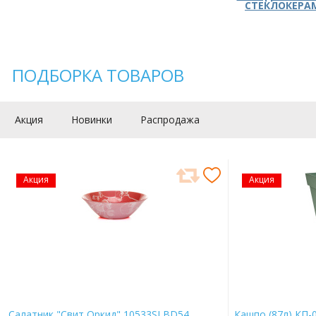
СТЕКЛОКЕРА
ПОДБОРКА ТОВАРОВ
Акция
Новинки
Распродажа
Акция
Акция
Салатник "Свит Оркид" 10533SLBD54
Кашпо (87л) КП-0