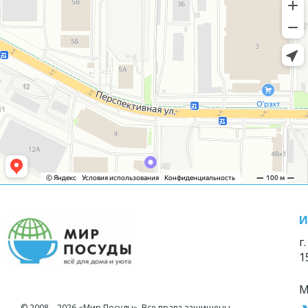
И
г
1
М
© 2008—2026 «Мир Посуды». Все права защищены.