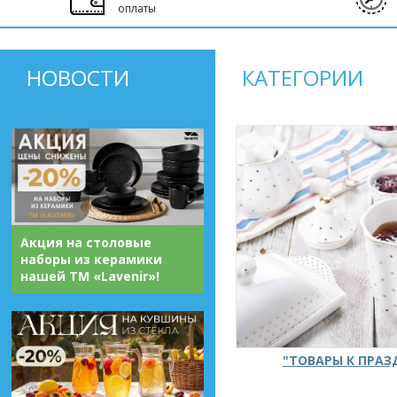
оплаты
НОВОСТИ
КАТЕГОРИИ
Акция на столовые
наборы из керамики
нашей ТМ «Lavenir»!
"ТОВАРЫ К ПРА