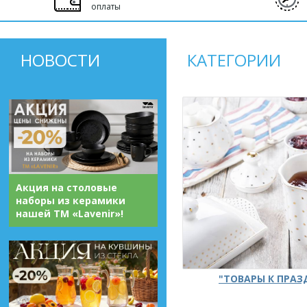
оплаты
НОВОСТИ
КАТЕГОРИИ
Акция на столовые
наборы из керамики
нашей ТМ «Lavenir»!
"ТОВАРЫ К ПРА