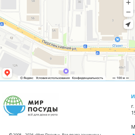
И
г
1
М
© 2008—2026 «Мир Посуды». Все права защищены.