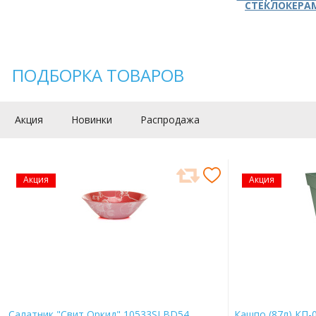
СТЕКЛОКЕРА
ПОДБОРКА ТОВАРОВ
Акция
Новинки
Распродажа
Акция
Акция
Салатник "Свит Оркид" 10533SLBD54
Кашпо (87л) КП-0