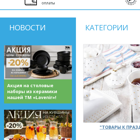
оплаты
НОВОСТИ
КАТЕГОРИИ
Акция на столовые
наборы из керамики
нашей ТМ «Lavenir»!
"ТОВАРЫ К ПРА