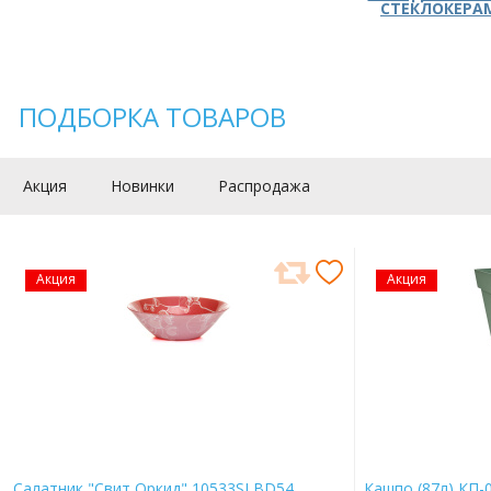
СТЕКЛОКЕРА
ПОДБОРКА ТОВАРОВ
Акция
Новинки
Распродажа
Акция
Акция
Салатник "Свит Оркид" 10533SLBD54
Кашпо (87л) КП-0