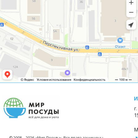
И
г
1
М
© 2008—2026 «Мир Посуды». Все права защищены.