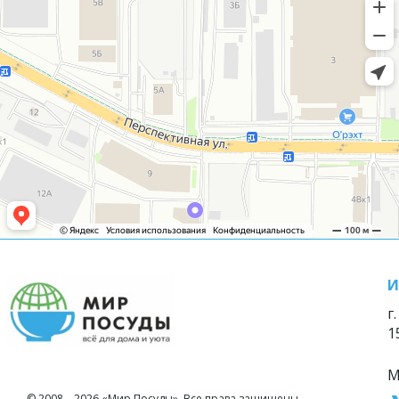
И
г
1
М
© 2008—2026 «Мир Посуды». Все права защищены.