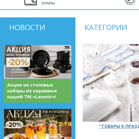
оплаты
НОВОСТИ
КАТЕГОРИИ
Акция на столовые
наборы из керамики
нашей ТМ «Lavenir»!
"ТОВАРЫ К ПРА