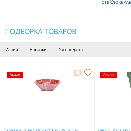
СТЕКЛОКЕРА
ПОДБОРКА ТОВАРОВ
Акция
Новинки
Распродажа
Акция
Акция
Салатник "Свит Оркид" 10533SLBD54
Кашпо (87л) КП-0