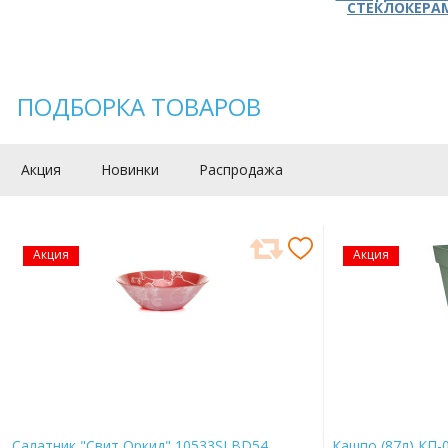
СТЕКЛОКЕРА
ПОДБОРКА ТОВАРОВ
Акция
Новинки
Распродажа
Акция
Акция
Салатник "Свит Оркид" 10533SLBD54
Кашпо (87л) КП-0