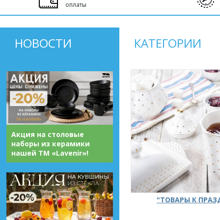
оплаты
НОВОСТИ
КАТЕГОРИИ
Акция на столовые
наборы из керамики
нашей ТМ «Lavenir»!
"ТОВАРЫ К ПРА