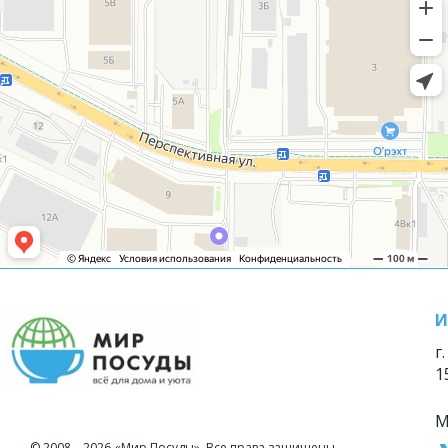
И
г
1
М
© 2008—2026 «Мир Посуды». Все права защищены.