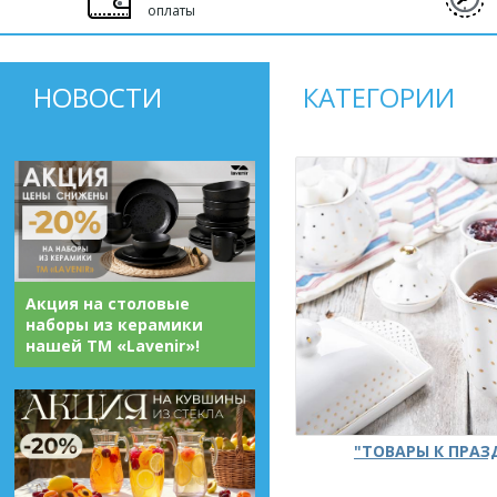
оплаты
НОВОСТИ
КАТЕГОРИИ
Акция на столовые
наборы из керамики
нашей ТМ «Lavenir»!
"ТОВАРЫ К ПРА