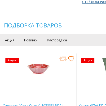
СТЕКЛОКЕРА
ПОДБОРКА ТОВАРОВ
Акция
Новинки
Распродажа
Акция
Акция
Салатник "Свит Оркид" 10533SLBD54
Кашпо (87л) КП-0