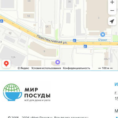
И
г
1
М
© 2008—2026 «Мир Посуды». Все права защищены.