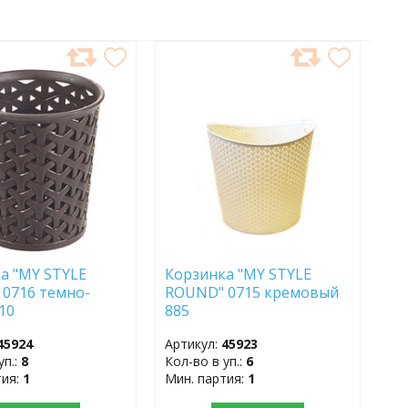
АВИТЬ
ДОБАВИТЬ
В
АННОЕ
ИЗБРАННОЕ
а "MY STYLE
Корзинка "MY STYLE
0716 темно-
ROUND" 0715 кремовый
210
885
45924
Артикул:
45923
уп.:
8
Кол-во в уп.:
6
тия:
1
Мин. партия:
1