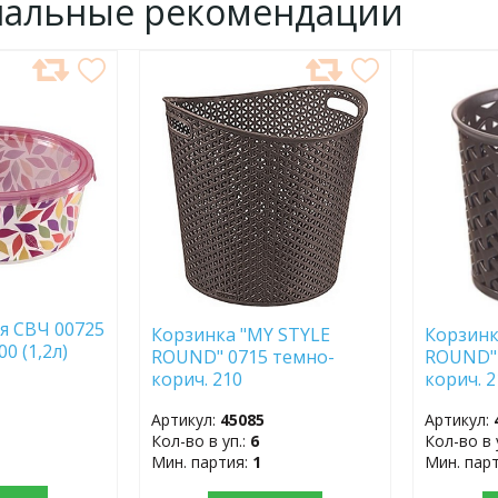
нальные рекомендации
ДОБАВИТЬ
ДОБ
В
В
ИЗБРАННОЕ
ИЗБР
я СВЧ 00725
Корзинка "MY STYLE
Корзинк
1-00 (1,2л)
ROUND" 0715 темно-
ROUND" 
корич. 210
корич. 
Артикул:
45085
Артикул:
Кол-во в уп.:
6
Кол-во в 
Мин. партия:
1
Мин. пар