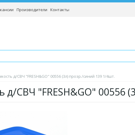
кансии
Производители
Контакты
мкость д/СВЧ "FRESH&GO" 00556 (3л) прозр./синий 139 1/4шт.
ь д/СВЧ "FRESH&GO" 00556 (3