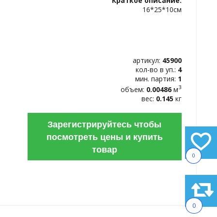
Краткое описание:
ИЗБРАННОЕ
16*25*10см
артикул:
45900
кол-во в уп.:
4
мин. партия:
1
3
объем:
0.00486
м
вес:
0.145
кг
Зарегистрируйтесь чтобы
посмотреть цены и купить
товар
0
0