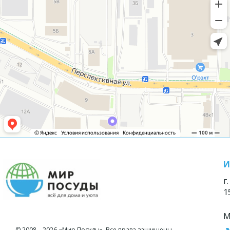
И
г
1
М
© 2008—2026 «Мир Посуды». Все права защищены.