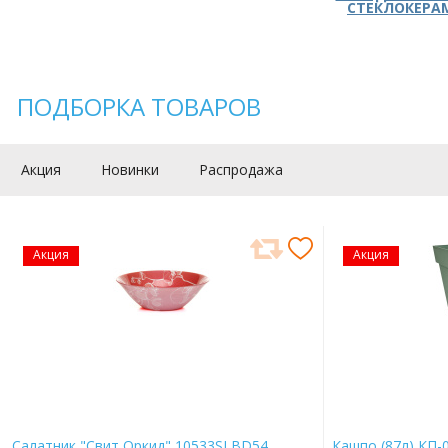
СТЕКЛОКЕРА
ПОДБОРКА ТОВАРОВ
Акция
Новинки
Распродажа
Акция
Акция
Салатник "Свит Оркид" 10533SLBD54
Кашпо (87л) КП-0