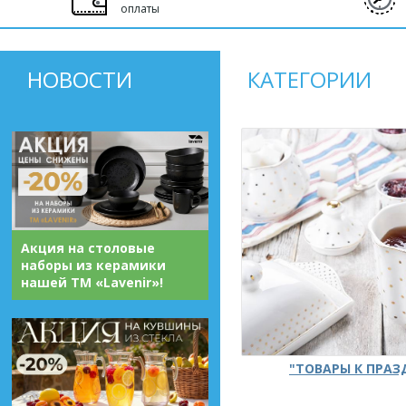
оплаты
НОВОСТИ
КАТЕГОРИИ
Акция на столовые
наборы из керамики
нашей ТМ «Lavenir»!
"ТОВАРЫ К ПРА