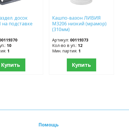
аздел. досок
Кашпо-вазон ЛИВИЯ
 на подставке
М3206 низкий (мрамор)
)
(310мм)
00119370
Артикул:
00119373
уп.:
10
Кол-во в уп.:
12
тия:
1
Мин. партия:
1
Купить
Купить
Помощь