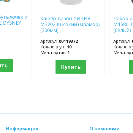
бутылочек и
Кашпо-вазон ЛИВИЯ
Набор р
Д DYSNEY
М3202 высокий (мрамор)
М1580-Л
(300мм)
(белый
Артикул:
00119372
Артикул:
Кол-во в уп.:
10
Кол-во в 
Мин. партия:
1
Мин. пар
ить
Купить
Информация
О компании