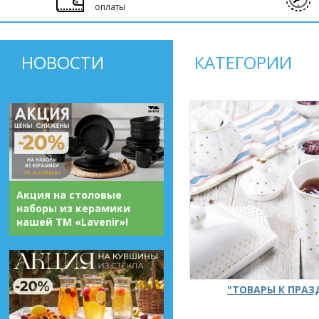
оплаты
НОВОСТИ
КАТЕГОРИИ
Акция на столовые
наборы из керамики
нашей ТМ «Lavenir»!
"ТОВАРЫ К ПРА