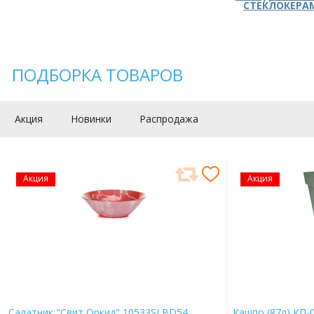
СТЕКЛОКЕРА
ПОДБОРКА ТОВАРОВ
Акция
Новинки
Распродажа
Акция
Акция
Салатник "Свит Оркид" 10533SLBD54
Кашпо (87л) КП-0