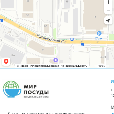
И
г
1
М
© 2008—2026 «Мир Посуды». Все права защищены.