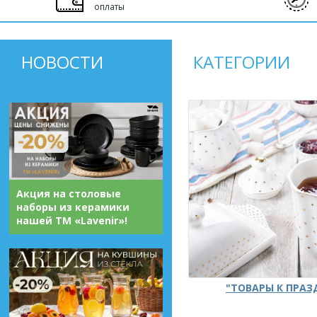
оплаты
НОВОСТИ
КАТЕГОРИИ
Акция на столовые
наборы из керамики
нашей ТМ «Lavenir»!
"ТОВАРЫ К ПРА