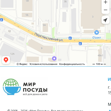
И
г
1
М
© 2008—2026 «Мир Посуды». Все права защищены.