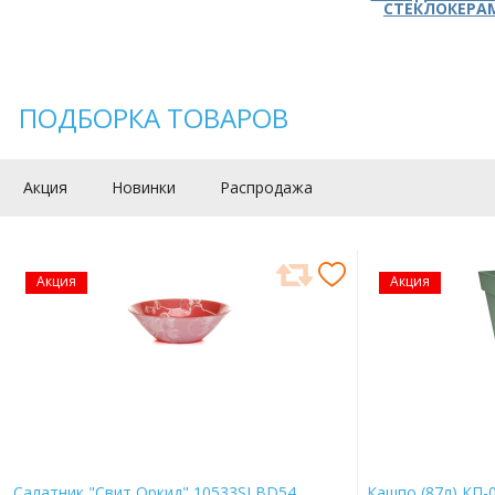
СТЕКЛОКЕРА
ПОДБОРКА ТОВАРОВ
Акция
Новинки
Распродажа
Акция
Акция
Салатник "Свит Оркид" 10533SLBD54
Кашпо (87л) КП-0