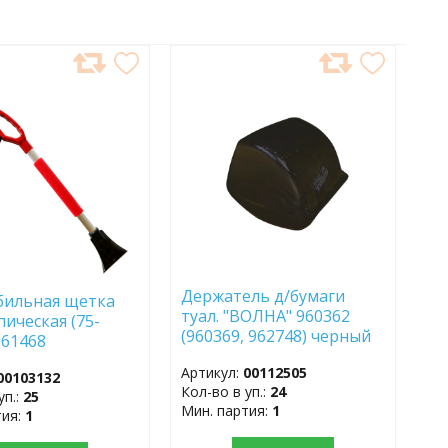
АВИТЬ
ДОБАВИТЬ
В
АННОЕ
ИЗБРАННОЕ
Держатель д/бумаги
бильная щетка
туал. "ВОЛНА" 960362
пическая (75-
(960369, 962748) черный
 961468
(МПл) 1/24шт.
Артикул:
00112505
00103132
Кол-во в уп.:
24
уп.:
25
Мин. партия:
1
тия:
1