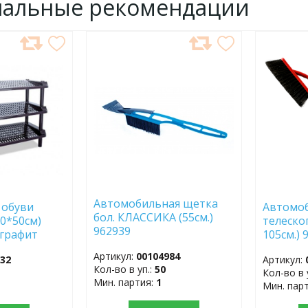
нальные рекомендации
ДОБАВИТЬ
ДОБ
В
В
ИЗБРАННОЕ
ИЗБР
Автомобильная щетка
 обуви
Автомо
бол. КЛАССИКА (55см.)
30*50см)
телеско
962939
 графит
105см.)
Артикул:
00104984
132
Артикул:
Кол-во в уп.:
50
Кол-во в 
Мин. партия:
1
Мин. пар