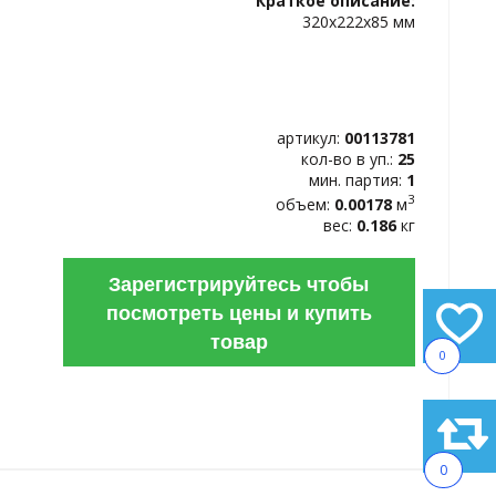
Краткое описание:
ИЗБРАННОЕ
320х222х85 мм
артикул:
00113781
кол-во в уп.:
25
мин. партия:
1
3
объем:
0.00178
м
вес:
0.186
кг
Зарегистрируйтесь чтобы
посмотреть цены и купить
товар
0
0