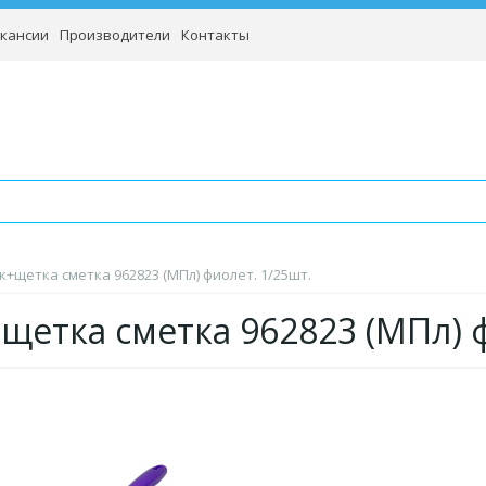
кансии
Производители
Контакты
к+щетка сметка 962823 (МПл) фиолет. 1/25шт.
щетка сметка 962823 (МПл)