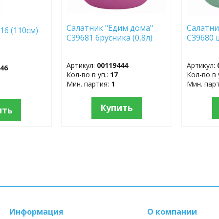
Салатник "Едим дома"
Салатни
16 (110см)
С39681 брусника (0,8л)
С39680 
Артикул:
00119444
Артикул:
446
Кол-во в уп.:
17
Кол-во в 
Мин. партия:
1
Мин. пар
Купить
ить
Информация
О компании