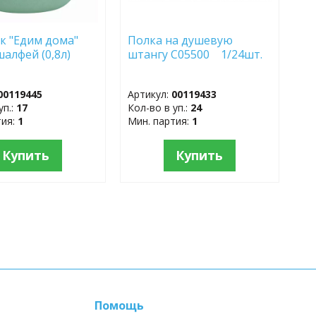
к "Едим дома"
Полка на душевую
шалфей (0,8л)
штангу С05500 1/24шт.
00119445
Артикул:
00119433
уп.:
17
Кол-во в уп.:
24
тия:
1
Мин. партия:
1
Купить
Купить
Помощь