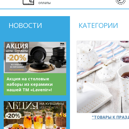
оплаты
НОВОСТИ
КАТЕГОРИИ
Акция на столовые
наборы из керамики
нашей ТМ «Lavenir»!
"ТОВАРЫ К ПРА