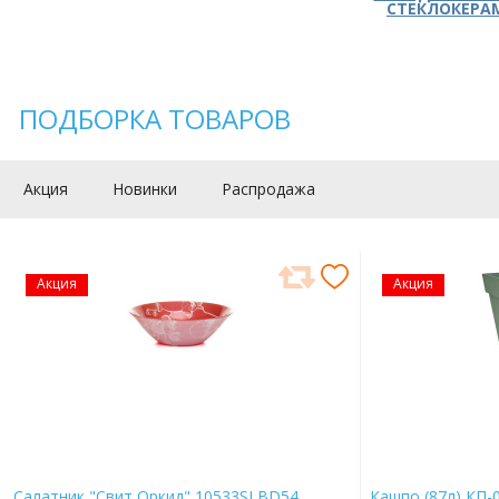
СТЕКЛОКЕРА
ПОДБОРКА ТОВАРОВ
Акция
Новинки
Распродажа
Акция
Акция
Салатник "Свит Оркид" 10533SLBD54
Кашпо (87л) КП-0