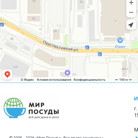
И
г
1
М
© 2008—2026 «Мир Посуды». Все права защищены.