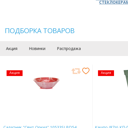
СТЕКЛОКЕРА
ПОДБОРКА ТОВАРОВ
Акция
Новинки
Распродажа
Акция
Акция
Салатник "Свит Оркид" 10533SLBD54
Кашпо (87л) КП-0