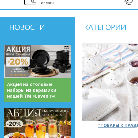
оплаты
НОВОСТИ
КАТЕГОРИИ
Акция на столовые
наборы из керамики
нашей ТМ «Lavenir»!
"ТОВАРЫ К ПРА