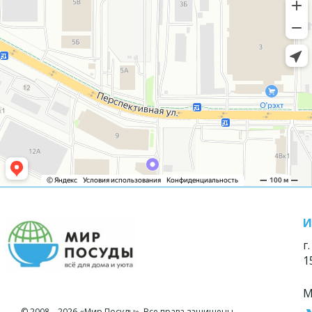
И
г
1
М
© 2008—2026 «Мир Посуды». Все права защищены.