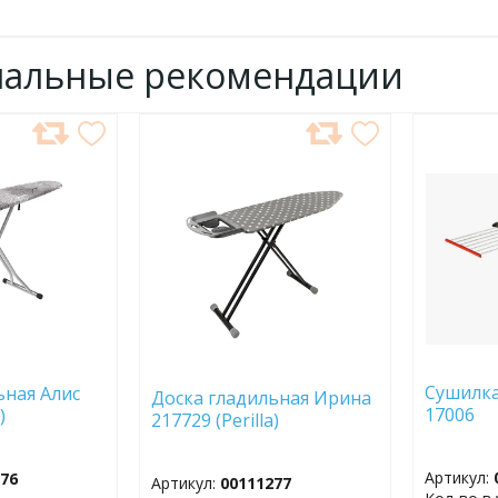
нальные рекомендации
ДОБАВИТЬ
ДОБ
В
В
ИЗБРАННОЕ
ИЗБР
Сушилка 
ьная Алис
Доска гладильная Ирина
17006
)
217729 (Perilla)
Артикул:
276
Артикул:
00111277