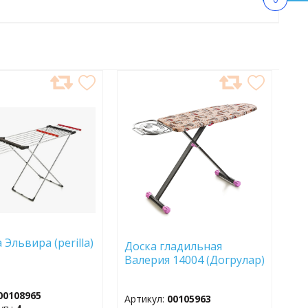
АВИТЬ
ДОБАВИТЬ
В
АННОЕ
ИЗБРАННОЕ
Эльвира (perilla)
Доска гладильная
Валерия 14004 (Догрулар)
00108965
Артикул:
00105963