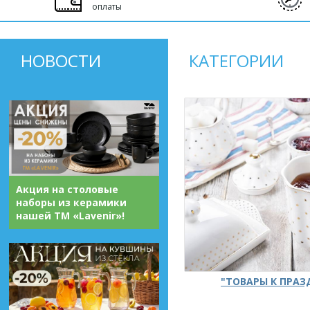
оплаты
НОВОСТИ
КАТЕГОРИИ
Акция на столовые
наборы из керамики
нашей ТМ «Lavenir»!
"ТОВАРЫ К ПРА