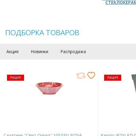
СТЕКЛОКЕРА
ПОДБОРКА ТОВАРОВ
Акция
Новинки
Распродажа
Акция
Акция
Салатник "Свит Оркид" 10533SLBD54
Кашпо (87л) КП-0