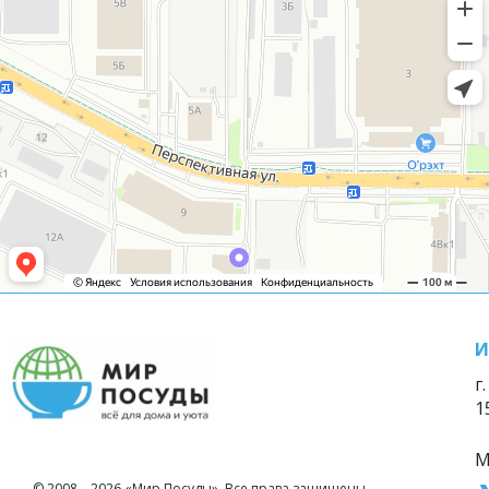
И
г
1
М
© 2008—2026 «Мир Посуды». Все права защищены.