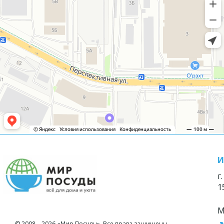
И
г
1
М
© 2008—2026 «Мир Посуды». Все права защищены.