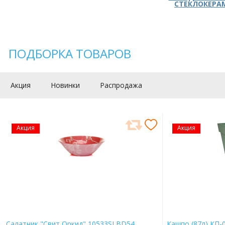
СТЕКЛОКЕРА
ПОДБОРКА ТОВАРОВ
Акция
Новинки
Распродажа
Акция
Акция
Салатник "Свит Оркид" 10533SLBD54
Кашпо (87л) КП-0