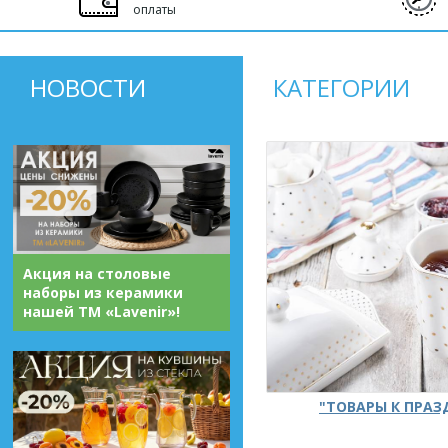
оплаты
НОВОСТИ
КАТЕГОРИИ
Акция на столовые
наборы из керамики
нашей ТМ «Lavenir»!
"ТОВАРЫ К ПРА