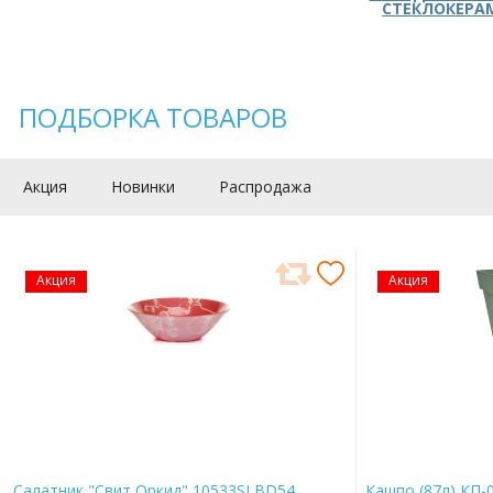
СТЕКЛОКЕРА
ПОДБОРКА ТОВАРОВ
Акция
Новинки
Распродажа
Акция
Акция
Салатник "Свит Оркид" 10533SLBD54
Кашпо (87л) КП-0