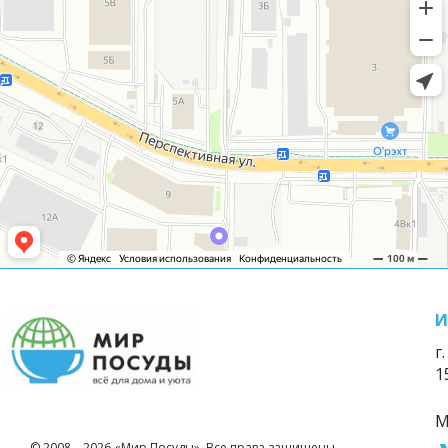
И
г
1
М
© 2008—2026 «Мир Посуды». Все права защищены.