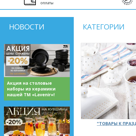
оплаты
НОВОСТИ
КАТЕГОРИИ
Акция на столовые
наборы из керамики
нашей ТМ «Lavenir»!
"ТОВАРЫ К ПРА