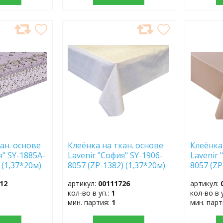
ДОБАВИТЬ
ДОБ
В
В
ИЗБРАННОЕ
ИЗБР
ан. основе
Клеёнка на ткан. основе
Клеёнка
я" SY-1885A-
Lavenir "София" SY-1906-
Lavenir 
 (1,37*20м)
8057 (ZP-1382) (1,37*20м)
8057 (ZP
12
артикул:
00111726
артикул:
кол-во в уп.:
1
кол-во в 
мин. партия:
1
мин. пар