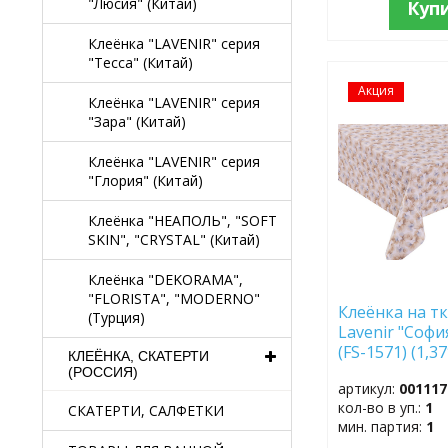
"Люсия" (Китай)
Куп
Клеёнка "LAVENIR" серия
"Тесса" (Китай)
Акция
ДОБАВИТЬ
Клеёнка "LAVENIR" серия
В
"Зара" (Китай)
ИЗБРАННОЕ
Клеёнка "LAVENIR" серия
"Глория" (Китай)
Клеёнка "НЕАПОЛЬ", "SOFT
SKIN", "CRYSTAL" (Китай)
Клеёнка "DEKORAMA",
"FLORISTA", "MODERNO"
Клеёнка на тк
(Турция)
Lavenir "Софи
(FS-1571) (1,3
КЛЕЁНКА, СКАТЕРТИ
(РОССИЯ)
артикул:
001117
кол-во в уп.:
1
СКАТЕРТИ, САЛФЕТКИ
мин. партия:
1