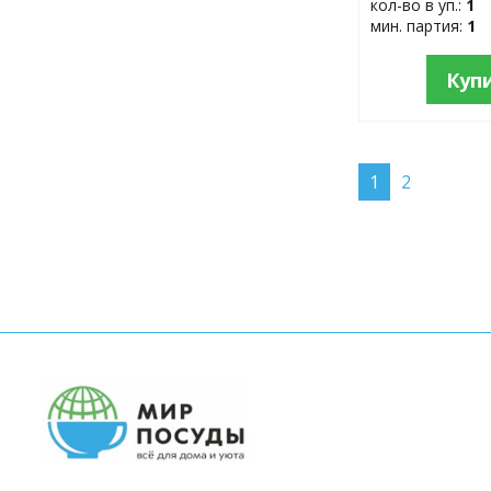
кол-во в уп.:
1
мин. партия:
1
Куп
1
2