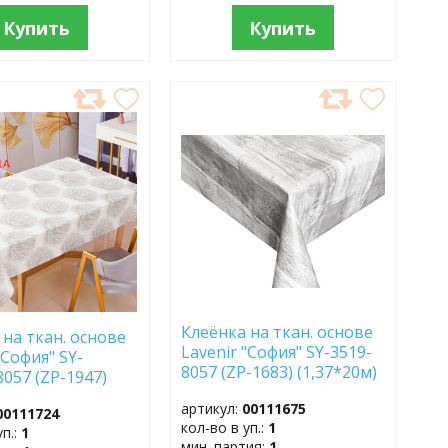
Купить
Купить
АВИТЬ
ДОБАВИТЬ
В
АННОЕ
ИЗБРАННОЕ
Клеёнка на ткан. основе
 на ткан. основе
Lavenir "София" SY-3519-
"София" SY-
8057 (ZP-1683) (1,37*20м)
8057 (ZP-1947)
м)
артикул:
00111675
00111724
кол-во в уп.:
1
уп.:
1
мин. партия:
1