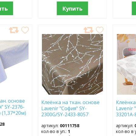
ить
Купить
ДОБАВИТЬ
ДОБ
В
В
ИЗБРАННОЕ
ИЗБР
ан. основе
Клеёнка на ткан. основе
Клеёнка
я" SY-2376-
Lavenir "София" SY-
Lavenir 
 (1,37*20м)
2300G/SY-2433-8057
33201А-
(1,37*20м)
(1,37*20
28
артикул:
00111758
артикул:
кол-во в уп.:
1
кол-во в 