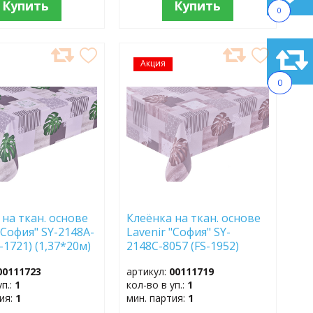
Купить
Купить
0
АВИТЬ
Акция
ДОБАВИТЬ
В
0
АННОЕ
ИЗБРАННОЕ
 на ткан. основе
Клеёнка на ткан. основе
"София" SY-2148A-
Lavenir "София" SY-
-1721) (1,37*20м)
2148С-8057 (FS-1952)
(1,37*20м)
00111723
артикул:
00111719
уп.:
1
кол-во в уп.:
1
тия:
1
мин. партия:
1