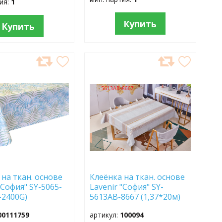
тия:
1
Купить
Купить
АВИТЬ
ДОБАВИТЬ
В
АННОЕ
ИЗБРАННОЕ
 на ткан. основе
Клеёнка на ткан. основе
"София" SY-5065-
Lavenir "София" SY-
-2400G)
5613AB-8667 (1,37*20м)
м)
00111759
артикул:
100094