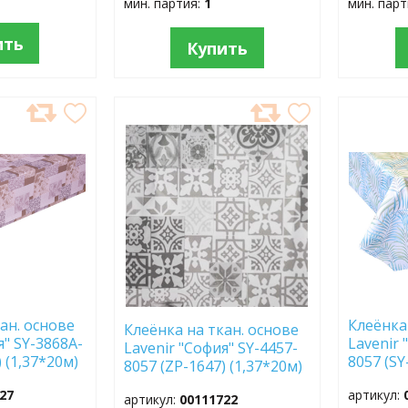
мин. партия:
1
мин. пар
ить
Купить
ДОБАВИТЬ
ДОБ
В
В
ИЗБРАННОЕ
ИЗБР
ан. основе
Клеёнка
Клеёнка на ткан. основе
я" SY-3868A-
Lavenir 
Lavenir "София" SY-4457-
 (1,37*20м)
8057 (SY
8057 (ZP-1647) (1,37*20м)
(1,37*20
27
артикул:
артикул:
00111722