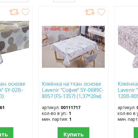
ДОБАВИТЬ
ДОБ
В
В
ИЗБРАННОЕ
ИЗБР
ан. основе
Клеёнка на ткан. основе
Клеёнка
я" SY-02B-
Lavenir "София" SY-0689C-
Lavenir 
D)
8057 (FS-1357) (1,37*20м)
120В-805
(1,37*20
61
артикул:
00111717
артикул:
кол-во в уп.:
1
кол-во в 
мин. партия:
1
мин. пар
ить
Купить