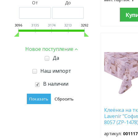
От
До
Куп
3096
3135
3174
3213
3292
ДОБАВИТЬ
В
Новое поступление
ИЗБРАННОЕ
Да
Наш импорт
В наличии
Клеёнка на тк
Lavenir "Софи
8057 (ZP-1478)
артикул:
001117