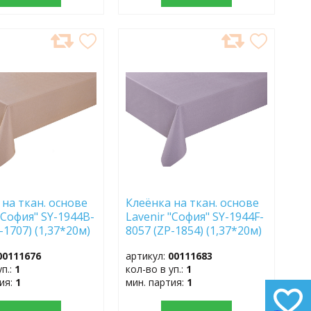
АВИТЬ
ДОБАВИТЬ
В
АННОЕ
ИЗБРАННОЕ
 на ткан. основе
Клеёнка на ткан. основе
"София" SY-1944B-
Lavenir "София" SY-1944F-
-1707) (1,37*20м)
8057 (ZP-1854) (1,37*20м)
00111676
артикул:
00111683
уп.:
1
кол-во в уп.:
1
тия:
1
мин. партия:
1