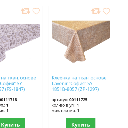
АВИТЬ
ДОБАВИТЬ
В
АННОЕ
ИЗБРАННОЕ
 на ткан. основе
Клеёнка на ткан. основе
"София" SY-
Lavenir "София" SY-
7 (FS-1847)
1851В-8057 (ZP-1297)
м)
(1,37*20м)
00111718
артикул:
00111725
уп.:
1
кол-во в уп.:
1
тия:
1
мин. партия:
1
Купить
Купить