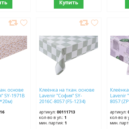
ить
Купить
ДОБАВИТЬ
ДОБ
В
В
ИЗБРАННОЕ
ИЗБР
ан. основе
Клеёнка на ткан. основе
Клеёнка
я" SY-1971B
Lavenir "София" SY-
Lavenir 
7*20м)
2016С-8057 (FS-1234)
8057 (ZP
(1,37*20м)
16
артикул:
00111713
артикул:
кол-во в уп.:
1
кол-во в 
мин. партия:
1
мин. пар