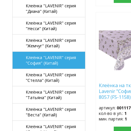
Клеёнка "LAVENIR" серия
"Диана" (Китай)
ДОБАВИТЬ
Клеёнка "LAVENIR" серия
В
"Несси" (Китай)
ИЗБРАННОЕ
Клеёнка "LAVENIR" серия
"Жемчуг" (Китай)
Клеёнка "LAVENIR" серия
"София" (Китай)
Клеёнка "LAVENIR" серия
"Стелла" (Китай)
Клеёнка на тк
Lavenir "Софи
Клеёнка "LAVENIR" серия
8057 (FS-1158)
"Татьяна" (Китай)
артикул:
001117
Клеёнка "LAVENIR" серия
кол-во в уп.:
1
"Веста" (Китай)
мин. партия:
1
Клеёнка "LAVENIR" серия