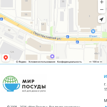
И
г
1
М
© 2008—2026 «Мир Посуды». Все права защищены.