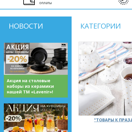
оплаты
НОВОСТИ
КАТЕГОРИИ
Акция на столовые
наборы из керамики
нашей ТМ «Lavenir»!
"ТОВАРЫ К ПРА