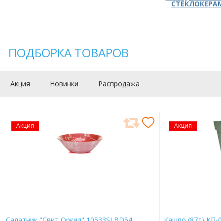
СТЕКЛОКЕРА
ПОДБОРКА ТОВАРОВ
Акция
Новинки
Распродажа
Акция
Акция
Салатник "Свит Оркид" 10533SLBD54
Кашпо (87л) КП-0