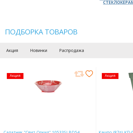
СТЕКЛОКЕРА
ПОДБОРКА ТОВАРОВ
Акция
Новинки
Распродажа
Акция
Акция
Салатник "Свит Оркид" 10533SLBD54
Кашпо (87л) КП-0