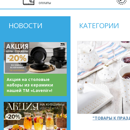
оплаты
НОВОСТИ
КАТЕГОРИИ
Акция на столовые
наборы из керамики
нашей ТМ «Lavenir»!
"ТОВАРЫ К ПРА