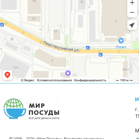
И
г
1
М
© 2008—2026 «Мир Посуды». Все права защищены.