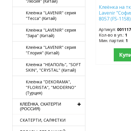
"Люсия" (Китай)
Клеёнка на тк
Lavenir "Софи
Клеёнка "LAVENIR" серия
8057 (FS-1158)
"Тесса" (Китай)
Артикул:
00111
Клеёнка "LAVENIR" серия
Кол-во в уп.:
1
"Зара" (Китай)
Мин. партия:
1
Клеёнка "LAVENIR" серия
"Глория" (Китай)
Куп
Клеёнка "НЕАПОЛЬ", "SOFT
SKIN", "CRYSTAL" (Китай)
Клеёнка "DEKORAMA",
"FLORISTA", "MODERNO"
(Турция)
КЛЕЁНКА, СКАТЕРТИ
(РОССИЯ)
СКАТЕРТИ, САЛФЕТКИ