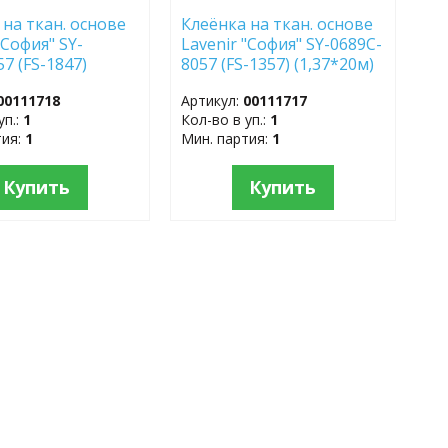
 на ткан. основе
Клеёнка на ткан. основе
"София" SY-
Lavenir "София" SY-0689C-
7 (FS-1847)
8057 (FS-1357) (1,37*20м)
м)
00111718
Артикул:
00111717
уп.:
1
Кол-во в уп.:
1
тия:
1
Мин. партия:
1
Купить
Купить