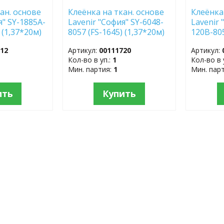
ан. основе
Клеёнка на ткан. основе
Клеёнка
я" SY-1885A-
Lavenir "София" SY-6048-
Lavenir 
 (1,37*20м)
8057 (FS-1645) (1,37*20м)
120В-805
(1,37*20
712
Артикул:
00111720
Артикул:
Кол-во в уп.:
1
Кол-во в 
Мин. партия:
1
Мин. пар
ить
Купить