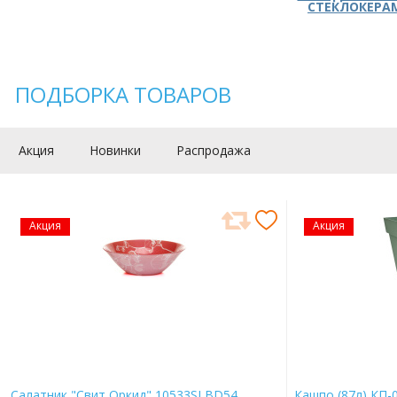
СТЕКЛОКЕРА
ПОДБОРКА ТОВАРОВ
Акция
Новинки
Распродажа
Акция
Акция
Салатник "Свит Оркид" 10533SLBD54
Кашпо (87л) КП-0