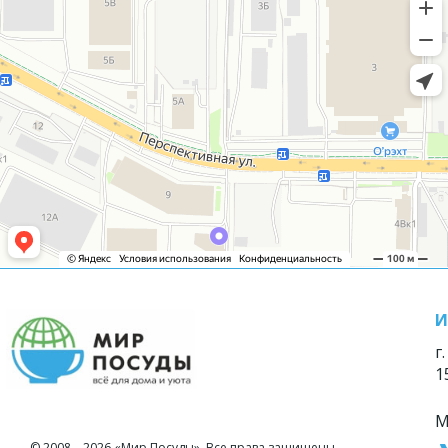
И
г
1
М
© 2008—2026 «Мир Посуды». Все права защищены.