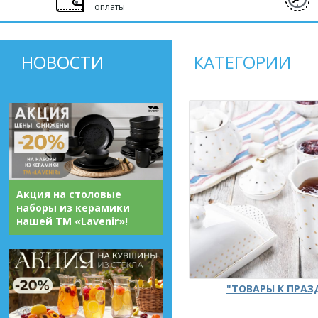
оплаты
НОВОСТИ
КАТЕГОРИИ
Акция на столовые
наборы из керамики
нашей ТМ «Lavenir»!
"ТОВАРЫ К ПРА