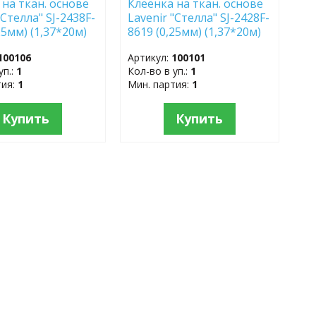
 на ткан. основе
Клеёнка на ткан. основе
"Стелла" SJ-2438F-
Lavenir "Стелла" SJ-2428F-
25мм) (1,37*20м)
8619 (0,25мм) (1,37*20м)
100106
Артикул:
100101
уп.:
1
Кол-во в уп.:
1
тия:
1
Мин. партия:
1
Купить
Купить