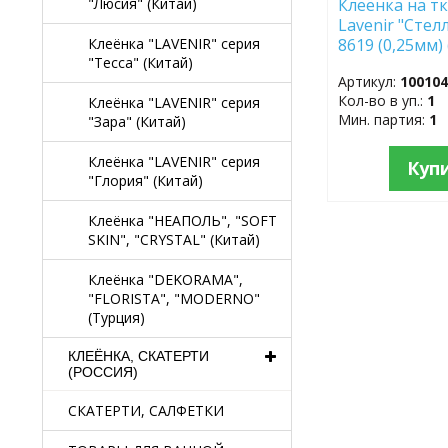
Клеёнка на тк
"Люсия" (Китай)
Lavenir "Стелл
8619 (0,25мм)
Клеёнка "LAVENIR" серия
"Тесса" (Китай)
Артикул:
10010
Кол-во в уп.:
1
Клеёнка "LAVENIR" серия
Мин. партия:
1
"Зара" (Китай)
Клеёнка "LAVENIR" серия
Куп
"Глория" (Китай)
Клеёнка "НЕАПОЛЬ", "SOFT
SKIN", "CRYSTAL" (Китай)
Клеёнка "DEKORAMA",
"FLORISTA", "MODERNO"
(Турция)
КЛЕЁНКА, СКАТЕРТИ
(РОССИЯ)
СКАТЕРТИ, САЛФЕТКИ