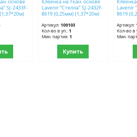
ан. основе
Клеёнка на ткан. основе
Клеёнка
а" SJ-2433F-
Lavenir "Стелла" SJ-2432F-
Lavenir 
 (1,37*20м)
8619 (0,25мм) (1,37*20м)
8619 (0,
4
Артикул:
100103
Артикул:
Кол-во в уп.:
1
Кол-во в 
Мин. партия:
1
Мин. пар
ить
Купить