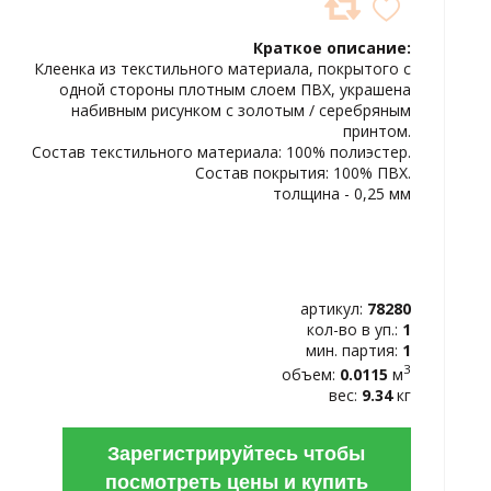
ДОБАВИТЬ
В
Краткое описание:
ИЗБРАННОЕ
Клеенка из текстильного материала, покрытого с
одной стороны плотным слоем ПВХ, украшена
набивным рисунком с золотым / серебряным
принтом.
Состав текстильного материала: 100% полиэстер.
Состав покрытия: 100% ПВХ.
толщина - 0,25 мм
артикул:
78280
кол-во в уп.:
1
мин. партия:
1
3
объем:
0.0115
м
вес:
9.34
кг
Зарегистрируйтесь чтобы
посмотреть цены и купить