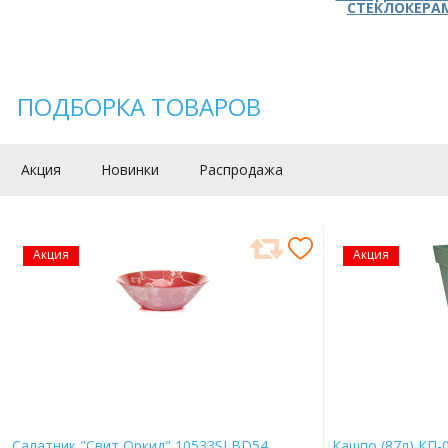
СТЕКЛОКЕРА
ПОДБОРКА ТОВАРОВ
Акция
Новинки
Распродажа
Акция
Акция
Салатник "Свит Оркид" 10533SLBD54
Кашпо (87л) КП-0