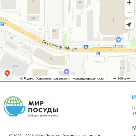
И
г
1
М
© 2008—2026 «Мир Посуды». Все права защищены.