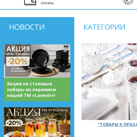
оплаты
НОВОСТИ
КАТЕГОРИИ
Акция на столовые
наборы из керамики
нашей ТМ «Lavenir»!
"ТОВАРЫ К ПРА