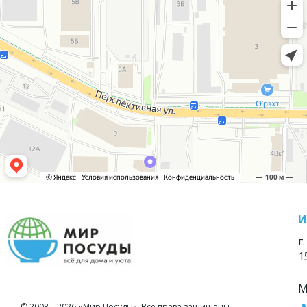
И
г
1
М
© 2008—2026 «Мир Посуды». Все права защищены.