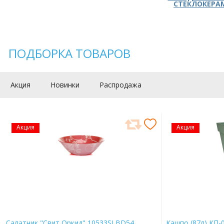
СТЕКЛОКЕРА
ПОДБОРКА ТОВАРОВ
Акция
Новинки
Распродажа
Акция
Акция
Салатник "Свит Оркид" 10533SLBD54
Кашпо (87л) КП-0