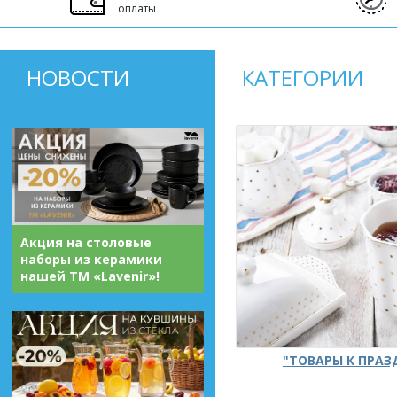
оплаты
НОВОСТИ
КАТЕГОРИИ
Акция на столовые
наборы из керамики
нашей ТМ «Lavenir»!
"ТОВАРЫ К ПРА