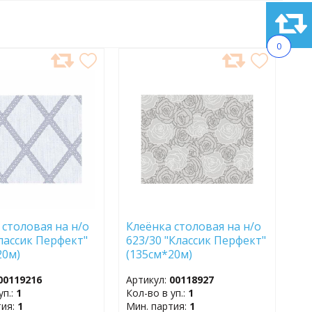
0
АВИТЬ
ДОБАВИТЬ
В
АННОЕ
ИЗБРАННОЕ
 столовая на н/о
Клеёнка столовая на н/о
Классик Перфект"
623/30 "Классик Перфект"
20м)
(135см*20м)
00119216
Артикул:
00118927
уп.:
1
Кол-во в уп.:
1
тия:
1
Мин. партия:
1