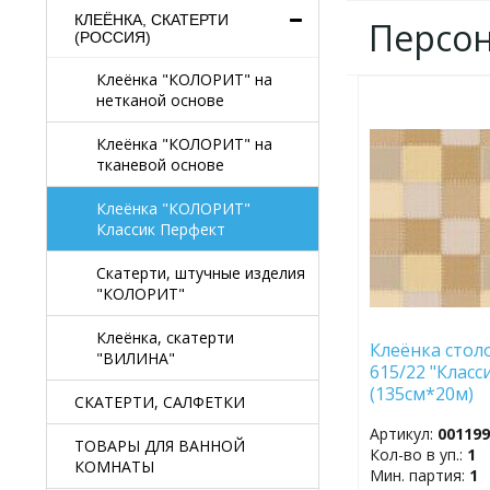
КЛЕЁНКА, СКАТЕРТИ
Персо
(РОССИЯ)
Клеёнка "КОЛОРИТ" на
нетканой основе
ДОБАВИТЬ
В
Клеёнка "КОЛОРИТ" на
ИЗБРАННОЕ
тканевой основе
Клеёнка "КОЛОРИТ"
Классик Перфект
Скатерти, штучные изделия
"КОЛОРИТ"
Клеёнка, скатерти
Клеёнка столо
"ВИЛИНА"
615/22 "Класс
(135см*20м)
СКАТЕРТИ, САЛФЕТКИ
Артикул:
00119
ТОВАРЫ ДЛЯ ВАННОЙ
Кол-во в уп.:
1
КОМНАТЫ
Мин. партия:
1