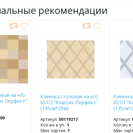
нальные рекомендации
ДОБАВИТЬ
ДОБ
В
В
ИЗБРАННОЕ
ИЗБР
вая на н/о
Клеёнка столовая на н/о
Клеёнка
ик Перфект"
651/2 "Классик Перфект"
651/1 "
(135см*20м)
(135см*
900
Артикул:
00119217
Артикул:
Кол-во в уп.:
1
Кол-во в 
Мин. партия:
1
Мин. пар