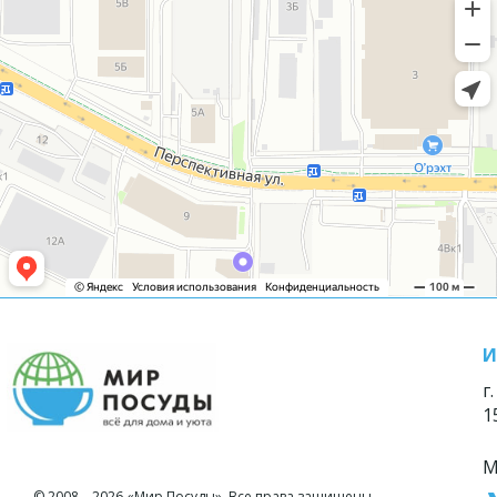
И
г
1
М
© 2008—2026 «Мир Посуды». Все права защищены.