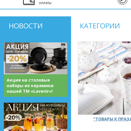
оплаты
НОВОСТИ
КАТЕГОРИИ
Акция на столовые
наборы из керамики
нашей ТМ «Lavenir»!
"ТОВАРЫ К ПРА