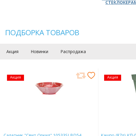
СТЕКЛОКЕРА
ПОДБОРКА ТОВАРОВ
Акция
Новинки
Распродажа
Акция
Акция
Салатник "Свит Оркид" 10533SLBD54
Кашпо (87л) КП-0