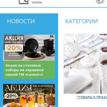
оплаты
НОВОСТИ
КАТЕГОРИИ
Акция на столовые
наборы из керамики
нашей ТМ «Lavenir»!
"ТОВАРЫ К ПРА