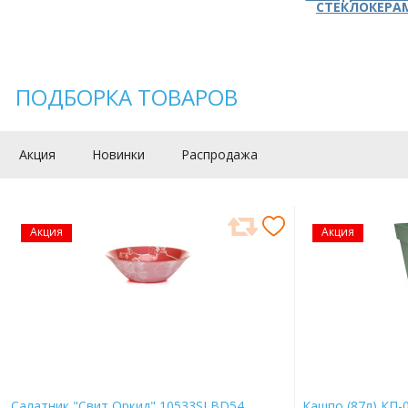
СТЕКЛОКЕРА
ПОДБОРКА ТОВАРОВ
Акция
Новинки
Распродажа
Акция
Акция
Салатник "Свит Оркид" 10533SLBD54
Кашпо (87л) КП-0