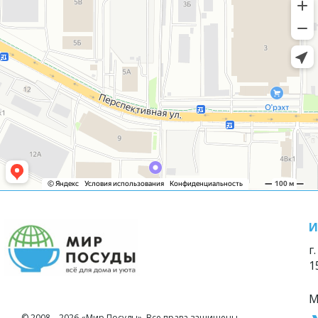
И
г
1
М
© 2008—2026 «Мир Посуды». Все права защищены.