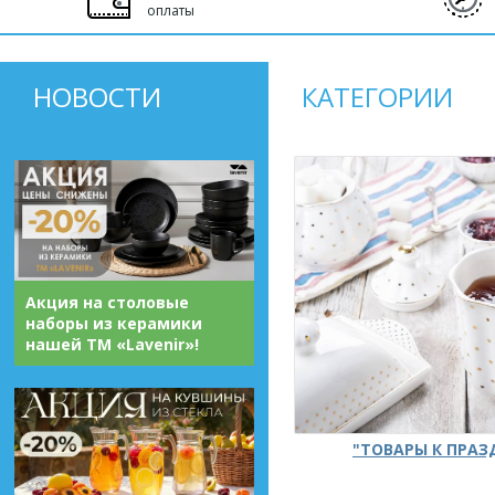
оплаты
НОВОСТИ
КАТЕГОРИИ
Акция на столовые
наборы из керамики
нашей ТМ «Lavenir»!
"ТОВАРЫ К ПРА