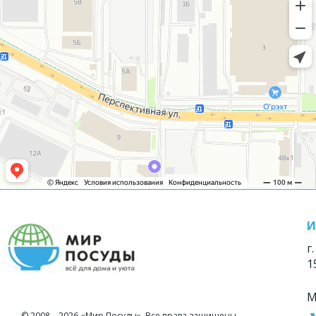
И
г
1
М
© 2008—2026 «Мир Посуды». Все права защищены.