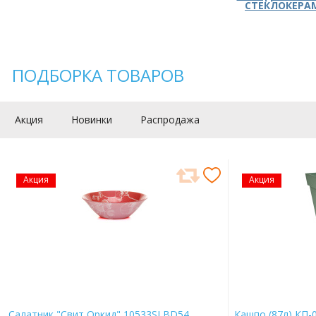
СТЕКЛОКЕРА
ПОДБОРКА ТОВАРОВ
Акция
Новинки
Распродажа
Акция
Акция
Салатник "Свит Оркид" 10533SLBD54
Кашпо (87л) КП-0