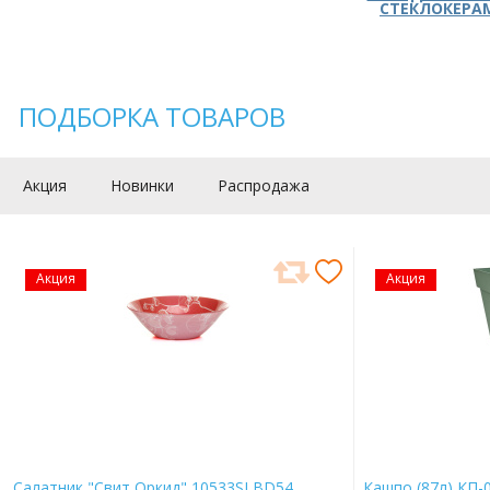
СТЕКЛОКЕРА
ПОДБОРКА ТОВАРОВ
Акция
Новинки
Распродажа
Акция
Акция
Салатник "Свит Оркид" 10533SLBD54
Кашпо (87л) КП-0