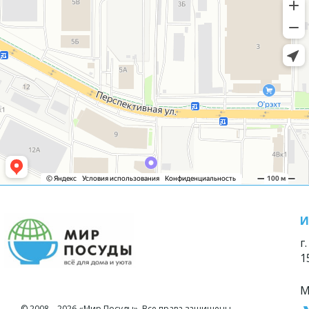
И
г
1
М
© 2008—2026 «Мир Посуды». Все права защищены.