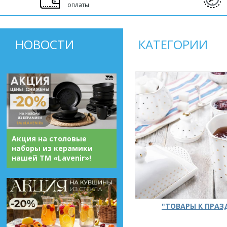
оплаты
НОВОСТИ
КАТЕГОРИИ
Акция на столовые
наборы из керамики
нашей ТМ «Lavenir»!
"ТОВАРЫ К ПРА