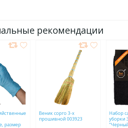
нальные рекомендации
ДОБАВИТЬ
ДОБ
В
В
ИЗБРАННОЕ
ИЗБР
яйственные
Веник сорго 3-х
Набор с
прошивной 003923
уборки 3
, размер
"Черный