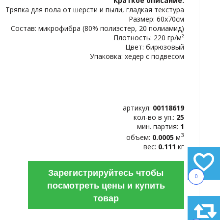
Краткое описание:
ИЗБРАННОЕ
Тряпка для пола от шерсти и пыли, гладкая текстура
Размер: 60х70см
Состав: микрофибра (80% полиэстер, 20 полиамид)
Плотность: 220 гp/м²
Цвет: бирюзовый
Упаковка: хедер c подвесом
артикул:
00118619
кол-во в уп.:
25
мин. партия:
1
3
объем:
0.0005
м
вес:
0.111
кг
Зарегистрируйтесь чтобы
0
посмотреть цены и купить
товар