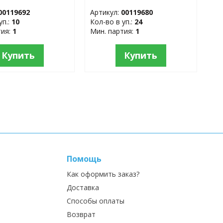
бра 106796
00119692
Артикул:
00119680
уп.:
10
Кол-во в уп.:
24
тия:
1
Мин. партия:
1
Купить
Купить
Помощь
Как оформить заказ?
Доставка
Способы оплаты
Возврат