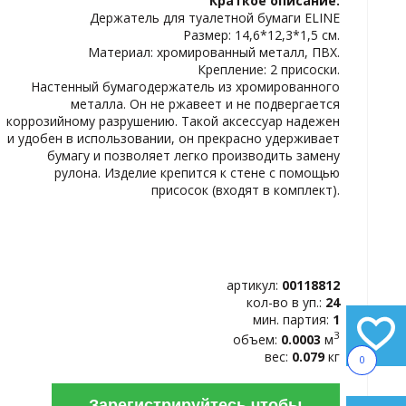
Краткое описание:
ИЗБРАННОЕ
Держатель для туалетной бумаги ELINE
Размер: 14,6*12,3*1,5 см.
Материал: хромированный металл, ПВХ.
Крепление: 2 присоски.
Настенный бумагодержатель из хромированного
металла. Он не ржавеет и не подвергается
коррозийному разрушению. Такой аксессуар надежен
и удобен в использовании, он прекрасно удерживает
бумагу и позволяет легко производить замену
рулона. Изделие крепится к стене с помощью
присосок (входят в комплект).
артикул:
00118812
кол-во в уп.:
24
мин. партия:
1
3
объем:
0.0003
м
вес:
0.079
кг
0
Зарегистрируйтесь чтобы