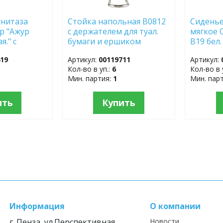
унитаза
Стойка напольная B0812
Сиденье
р "Ажур
с держателем для туал.
мягкое 
я." с
бумаги и ершиком
В19 бел.
813-ДАБ
002669
419
Артикул:
00119711
Артикул:
Кол-во в уп.:
6
Кол-во в 
Мин. партия:
1
Мин. пар
ить
Купить
Информация
О компании
г. Пенза, ул.Перспективная,
Новости