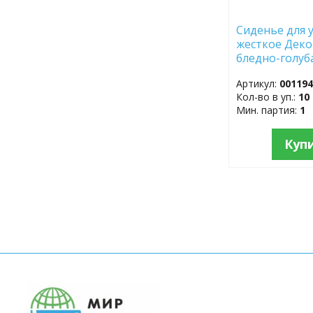
Сиденье для 
жесткое Деко
бледно-голуба
крышкой РП-
Артикул:
00119
Кол-во в уп.:
10
Мин. партия:
1
Куп