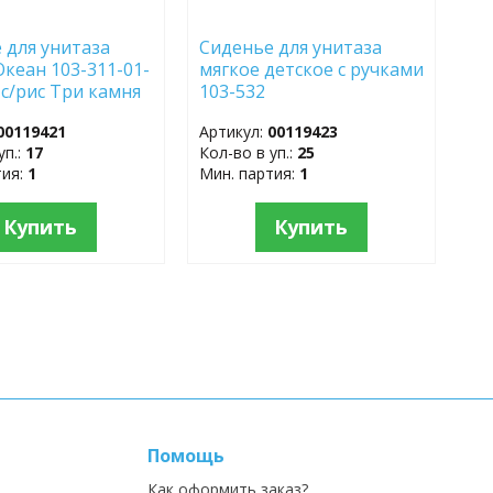
 для унитаза
Сиденье для унитаза
Океан 103-311-01-
мягкое детское с ручками
 с/рис Три камня
103-532
00119421
Артикул:
00119423
уп.:
17
Кол-во в уп.:
25
тия:
1
Мин. партия:
1
Купить
Купить
Помощь
Как оформить заказ?