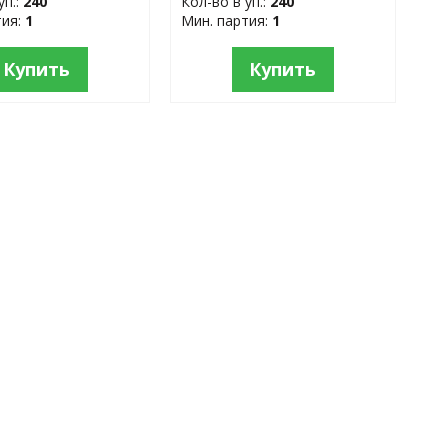
уп.:
240
Кол-во в уп.:
240
тия:
1
Мин. партия:
1
Купить
Купить