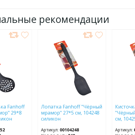
нальные рекомендации
ДОБАВИТЬ
ДОБ
В
В
ИЗБРАННОЕ
ИЗБР
а Fanhoff
Лопатка Fanhoff "Чёрный
Кисточк
ор" 29*8
мрамор" 27*5 см, 104248
"Чёрный
ликон
силикон
см, 104
252
Артикул:
00104248
Артикул: