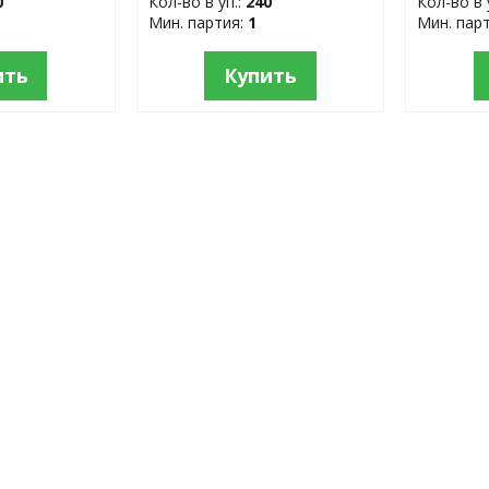
0
Кол-во в уп.:
240
Кол-во в 
Мин. партия:
1
Мин. пар
ить
Купить