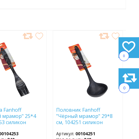
АВИТЬ
ДОБАВИТЬ
В
АННОЕ
ИЗБРАННОЕ
0
0
а Fanhoff
Половник Fanhoff
 мрамор" 25*4
"Чёрный мрамор" 29*8
253 силикон
см, 104251 силикон
00104253
Артикул:
00104251