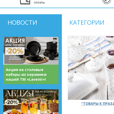
оплаты
НОВОСТИ
КАТЕГОРИИ
Акция на столовые
наборы из керамики
нашей ТМ «Lavenir»!
"ТОВАРЫ К ПРА