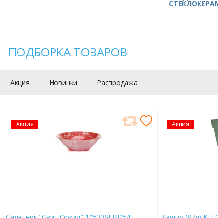
СТЕКЛОКЕРА
ПОДБОРКА ТОВАРОВ
Акция
Новинки
Распродажа
Акция
Акция
Салатник "Свит Оркид" 10533SLBD54
Кашпо (87л) КП-0