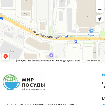
И
г
1
М
© 2008—2026 «Мир Посуды». Все права защищены.