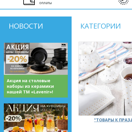
оплаты
НОВОСТИ
КАТЕГОРИИ
Акция на столовые
наборы из керамики
нашей ТМ «Lavenir»!
"ТОВАРЫ К ПРА