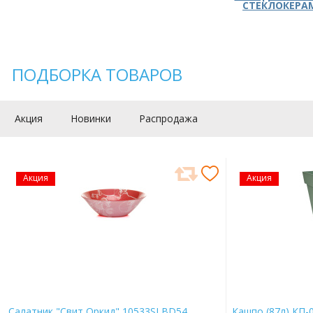
СТЕКЛОКЕРА
ПОДБОРКА ТОВАРОВ
Акция
Новинки
Распродажа
Акция
Акция
Салатник "Свит Оркид" 10533SLBD54
Кашпо (87л) КП-0