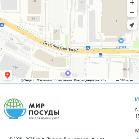
И
г
1
М
© 2008—2026 «Мир Посуды». Все права защищены.