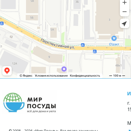
И
г
1
М
© 2008—2026 «Мир Посуды». Все права защищены.