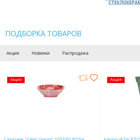
СТЕКЛОКЕРА
ПОДБОРКА ТОВАРОВ
Акция
Новинки
Распродажа
Акция
Акция
Салатник "Свит Оркид" 10533SLBD54
Кашпо (87л) КП-0