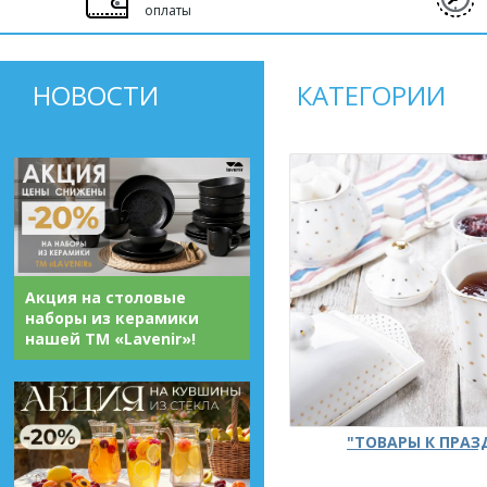
оплаты
НОВОСТИ
КАТЕГОРИИ
Акция на столовые
наборы из керамики
нашей ТМ «Lavenir»!
"ТОВАРЫ К ПРА