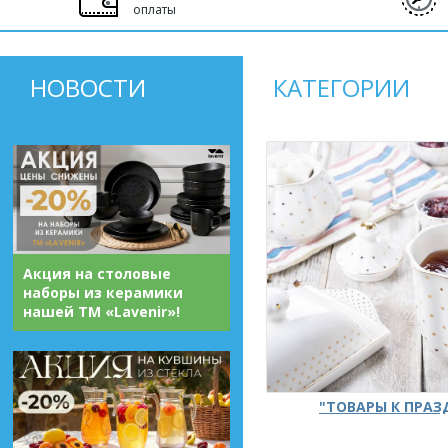
оплаты
НОВОСТИ
КАТЕГОРИИ
Акция на столовые
наборы из керамики
нашей ТМ «Lavenir»!
"ТОВАРЫ К ПРА