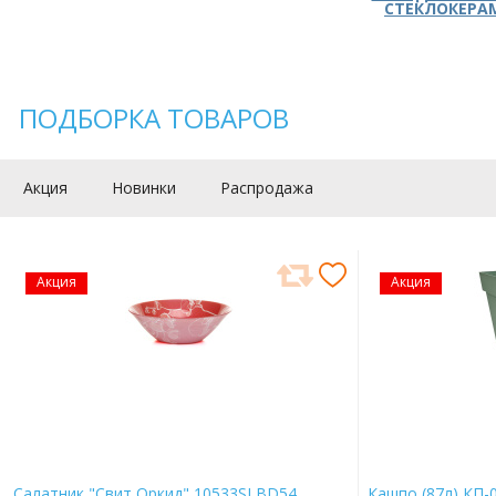
СТЕКЛОКЕРА
ПОДБОРКА ТОВАРОВ
Акция
Новинки
Распродажа
Акция
Акция
Салатник "Свит Оркид" 10533SLBD54
Кашпо (87л) КП-0