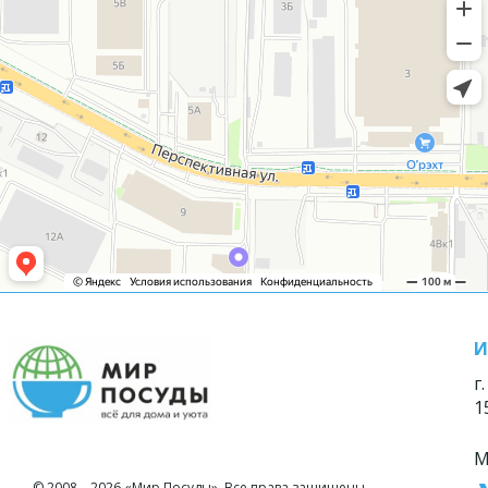
И
г
1
М
© 2008—2026 «Мир Посуды». Все права защищены.