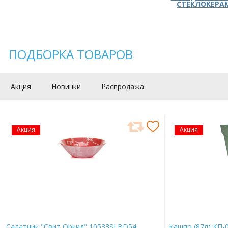
СТЕКЛОКЕРА
ПОДБОРКА ТОВАРОВ
Акция
Новинки
Распродажа
Акция
Акция
Салатник "Свит Оркид" 10533SLBD54
Кашпо (87л) КП-0