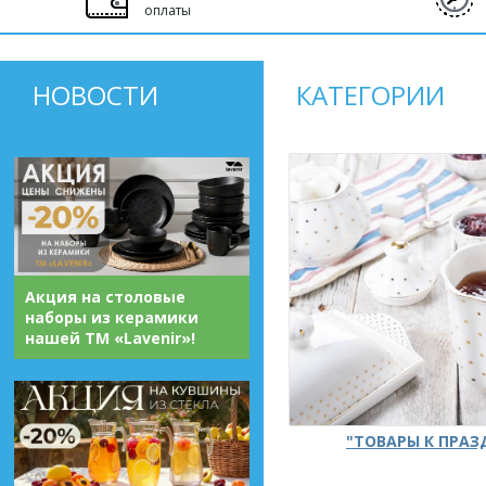
оплаты
НОВОСТИ
КАТЕГОРИИ
Акция на столовые
наборы из керамики
нашей ТМ «Lavenir»!
"ТОВАРЫ К ПРА