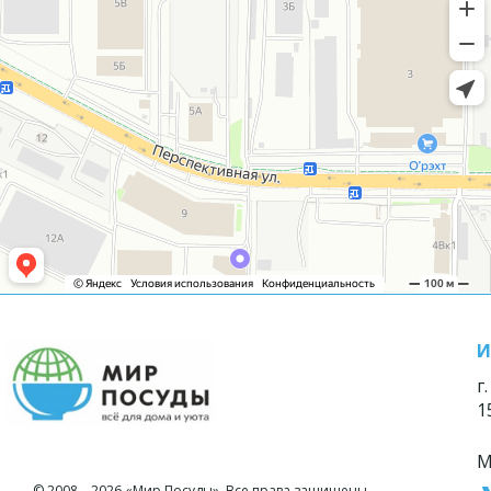
И
г
1
М
© 2008—2026 «Мир Посуды». Все права защищены.