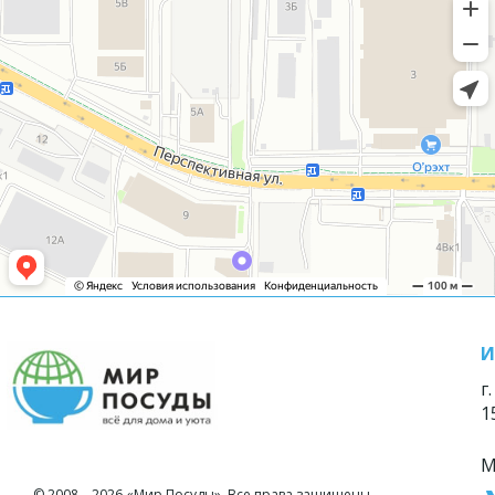
И
г
1
М
© 2008—2026 «Мир Посуды». Все права защищены.