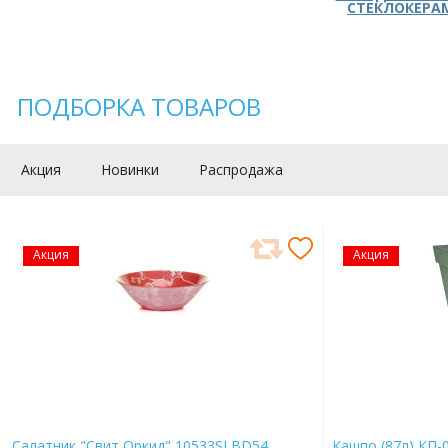
СТЕКЛОКЕРА
ПОДБОРКА ТОВАРОВ
Акция
Новинки
Распродажа
Акция
Акция
Салатник "Свит Оркид" 10533SLBD54
Кашпо (87л) КП-0