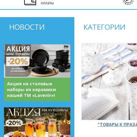
оплаты
НОВОСТИ
КАТЕГОРИИ
Акция на столовые
наборы из керамики
нашей ТМ «Lavenir»!
"ТОВАРЫ К ПРА